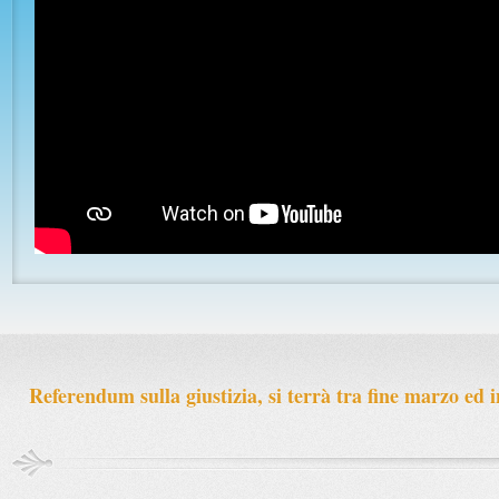
Previous
Next
1
2
3
4
5
Referendum sulla giustizia, si terrà tra fine marzo ed i