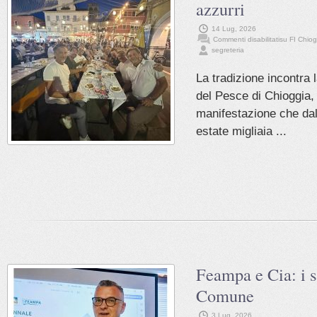
azzurri
14 Lug, 2026
Commenti disabilitati
su FI Chiogg
segreteria
La tradizione incontra l
del Pesce di Chioggia, 
manifestazione che dal
estate migliaia ...
Feampa e Cia: i s
Comune
3 Lug, 2026