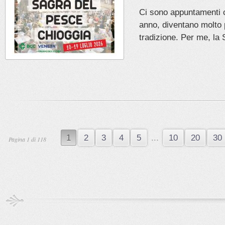
Ci sono appuntamenti 
anno, diventano molto 
tradizione. Per me, la 
1
2
3
4
5
...
10
20
30
Pagina 1 di 118