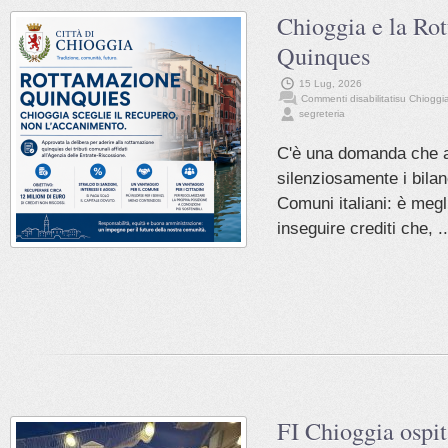
Chioggia e la Ro
Quinques
15 Lug, 2026
Commenti disabilitati
su Chioggi
segreteria
C'è una domanda che a
silenziosamente i bilanc
Comuni italiani: è megl
inseguire crediti che, ..
FI Chioggia ospit