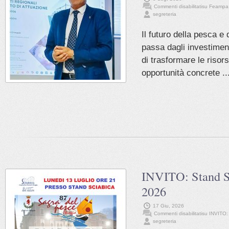
Commenti disabilitati
su Feampa e
segreteria
Il futuro della pesca e 
passa dagli investiment
di trasformare le risor
opportunità concrete ..
INVITO: Stand S
2026
17 Giu, 2026
Commenti disabilitati
su INVITO:
segreteria