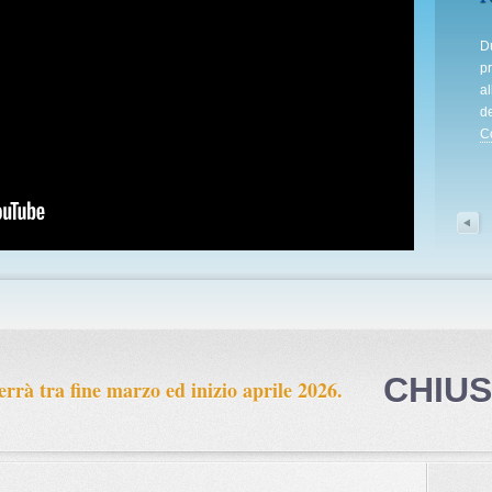
Nel giorno in cui l'Italia celebra la
Du
nascita della Repubblica, c'è un
pr
gesto che a ...
al
Continua a leggere »
de
C
Next
1
2
3
4
5
CHIUS
errà tra fine marzo ed inizio aprile 2026.