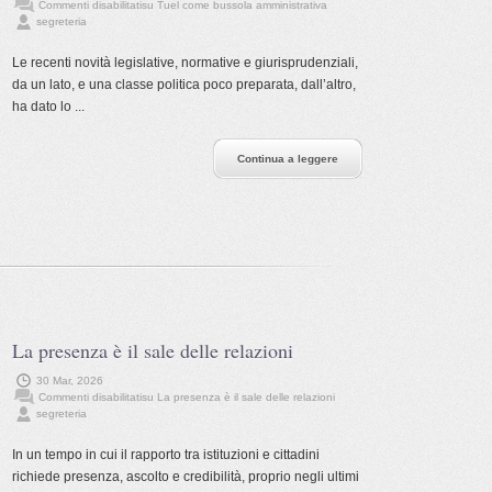
Commenti disabilitati
su Tuel come bussola amministrativa
segreteria
Le recenti novità legislative, normative e giurisprudenziali,
da un lato, e una classe politica poco preparata, dall’altro,
ha dato lo ...
Continua a leggere
La presenza è il sale delle relazioni
30 Mar, 2026
Commenti disabilitati
su La presenza è il sale delle relazioni
segreteria
In un tempo in cui il rapporto tra istituzioni e cittadini
richiede presenza, ascolto e credibilità, proprio negli ultimi