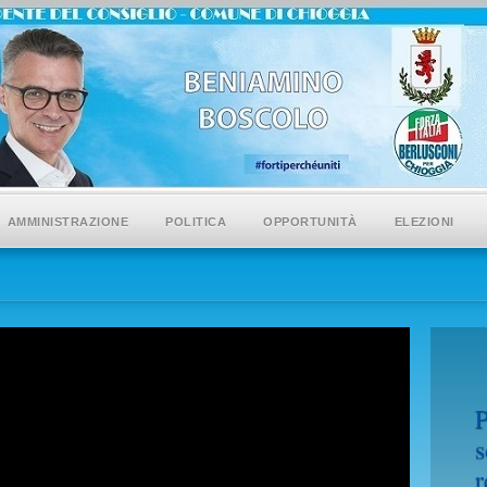
AMMINISTRAZIONE
POLITICA
OPPORTUNITÀ
ELEZIONI
Consegna della
P
Costituzione
s
Italiana
r