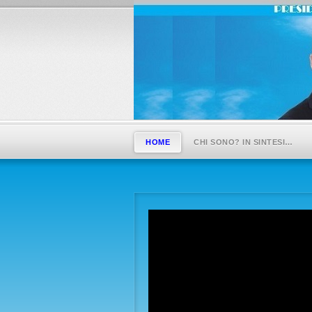
HOME
CHI SONO? IN SINTESI…
Pause