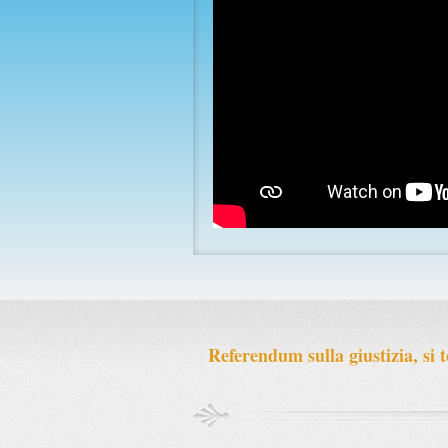
Previous
Referendum sulla giustizia, si t