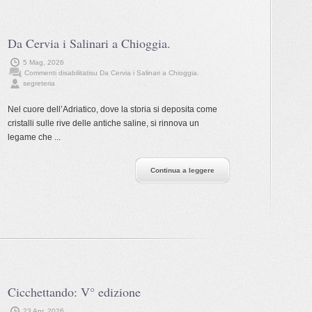
Da Cervia i Salinari a Chioggia.
5 Mag, 2026
Commenti disabilitati
su Da Cervia i Salinari a Chioggia.
segreteria
Nel cuore dell’Adriatico, dove la storia si deposita come
cristalli sulle rive delle antiche saline, si rinnova un
legame che ...
Continua a leggere
Cicchettando: V° edizione
23 Apr, 2026