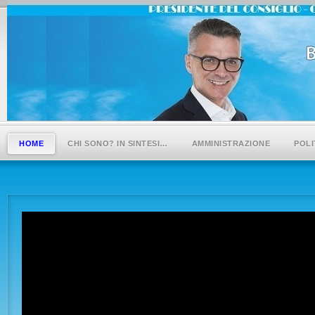
HOME
CHI SONO? IN SINTESI…
AMMINISTRAZIONE
POLI
Consegna della
Proposte di sc
Costituzione
solo a chi e’ in
Italiana
regola.