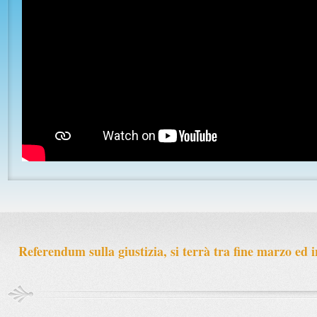
Nel giorno in cui l'Italia celebra la
Durante la discussione sul
nascita della Repubblica, c'è un
proposta di deliberazione r
gesto che a ...
alle agevolazioni e alle rid
Continua a leggere »
della TARI ...
Continua a leggere »
Previous
Next
1
2
3
4
5
Referendum sulla giustizia, si terrà tra fine marzo ed i