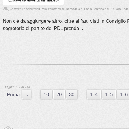
Commenti disabilitati
su Primi commenti sul passaggio di Paolo Fontana dal PDL alla Lega
Non c'è da aggiungere altro, oltre ai fatti visti in Consiglio
segreteria di partito del PDL prenda ...
Pagina 117 di 118
Prima
«
...
10
20
30
...
114
115
116