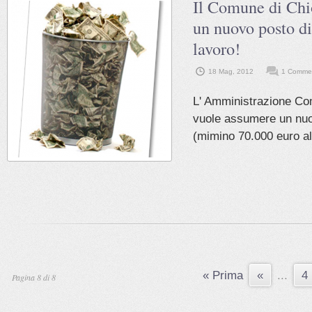
Il Comune di Chi
un nuovo posto di
lavoro!
18 Mag, 2012
1 Commen
L' Amministrazione Co
vuole assumere un nuo
(mimino 70.000 euro all
« Prima
«
...
4
Pagina 8 di 8