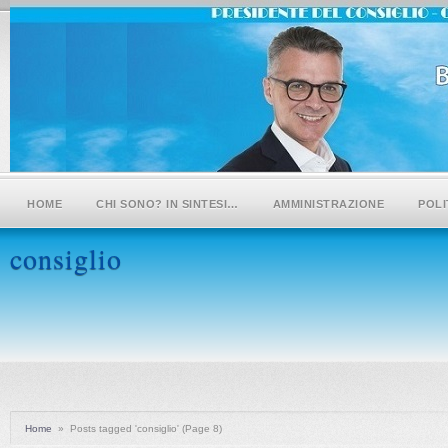
HOME
CHI SONO? IN SINTESI…
AMMINISTRAZIONE
POLI
consiglio
Home
»
Posts tagged 'consiglio'
(Page 8)