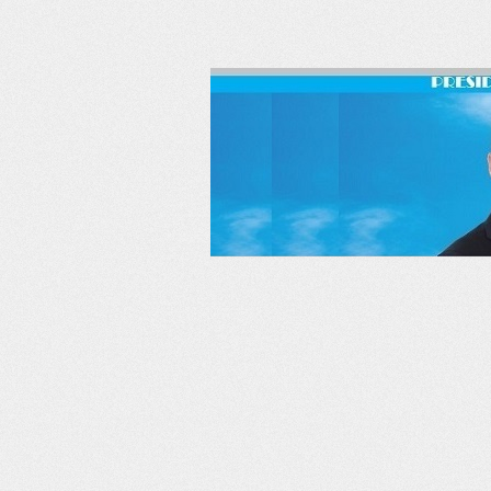
RSS
Twitter
Facebook
LinkedIn
YouTube