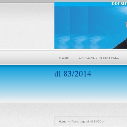
HOME
CHI SONO? IN SINTESI…
dl 83/2014
Home
»
Posts tagged 'dl 83/2014'