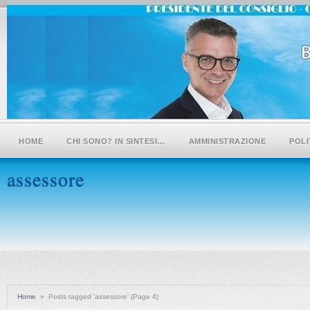
HOME
CHI SONO? IN SINTESI…
AMMINISTRAZIONE
POLI
assessore
Home
»
Posts tagged 'assessore'
(Page 4)