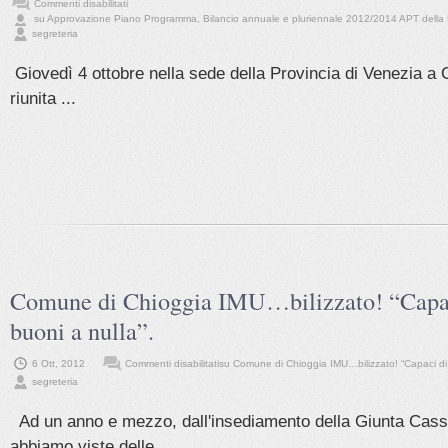
Commenti disabilitati
su Approvazione Piano Programma, Bilancio annuale e pluriennale 2012/2014 APT della P
segreteria
Giovedì 4 ottobre nella sede della Provincia di Venezia a C
riunita ...
Comune di Chioggia IMU…bilizzato! “Capaci
buoni a nulla”.
6 Ott, 2012
Commenti disabilitati
su Comune di Chioggia IMU…bilizzato! “Capaci di t
segreteria
Ad un anno e mezzo, dall'insediamento della Giunta Ca
abbiamo viste delle ...