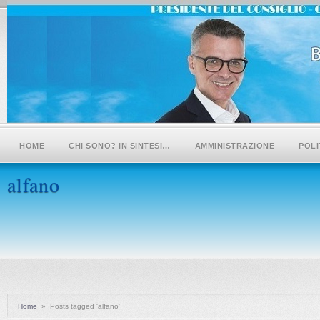
HOME
CHI SONO? IN SINTESI…
AMMINISTRAZIONE
POLI
alfano
Home
»
Posts tagged 'alfano'