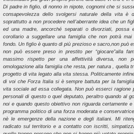
Di padre in figlio, di nonno in nipote, cognomi che si sus
consapevolezza dello svolgersi naturale della vita è d
soprattutto a non procedere nell’aberrante idea che un fig
ed una madre, ancorché separati o divorziati, possa
corollario a suggellare una famiglia che non potrà mai 
fondo. Un figlio è quanto di più prezioso e sacro,non può e
non può essere preso in prestito per “giocare”alla fam
massimo rispetto per una affettività diversa, non 
omologazione alla famiglia che resta, per natura , quella 
progetto di vita legato alla vita stessa. Politicamente infi
di voi che Forza Italia si è sempre battuta per la famiglia
vita sociale ad essa collegata. Non può esserci ragione po
personali di questo o quel deputato, peraltro quando al 
noi e quando questo obiettivo non riguarda certamente e 
programma politico di una forza moderata e conservatrice 
nè le emergenze della nazione e degli italiani. Mi riten
radicato sul territorio e a contatto con iscritti, simpati
quelle troppe persone che non ci hanno più votato proprio