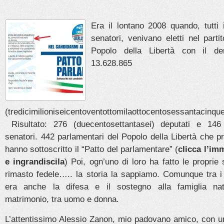
Era il lontano 2008 quando, tutti 
senatori, venivano eletti nel parti
Popolo della Libertà con il de
13.628.865
(tredicimilioniseicentoventottomilaottocentosessantac
Risultato: 276 (duecentosettantasei) deputati e 146 
senatori. 442 parlamentari del Popolo della Libertà che pr
hanno sottoscritto il “Patto del parlamentare” (
clicca l’im
e ingrandiscila
) Poi, ogn’uno di loro ha fatto le proprie 
rimasto fedele….. la storia la sappiamo. Comunque tra i 
era anche la difesa e il sostegno alla famiglia nat
matrimonio, tra uomo e donna.
L’attentissimo Alessio Zanon, mio padovano amico, con u