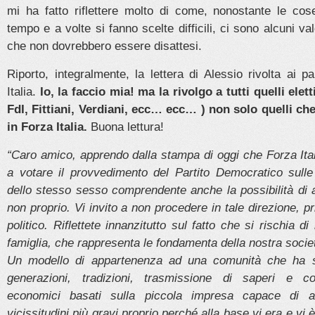
mi ha fatto riflettere molto di come, nonostante le cos
tempo e a volte si fanno scelte difficili, ci sono alcuni val
che non dovrebbero essere disattesi.
Riporto, integralmente, la lettera di Alessio rivolta ai p
Italia.
Io, la faccio mia! ma la rivolgo a tutti quelli elett
FdI, Fittiani, Verdiani, ecc… ecc… ) non solo quelli ch
in Forza Italia.
Buona lettura!
“Caro amico, a
pprendo dalla stampa di oggi che Forza Ita
a votare il provvedimento del Partito Democratico sulle
dello stesso sesso comprendente anche la possibilità di a
non proprio.
Vi invito a non procedere in tale direzione, p
politico.
Riflettete innanzitutto sul fatto che si rischia d
famiglia, che rappresenta le fondamenta della nostra societ
Un modello di appartenenza ad una comunità che ha s
generazioni, tradizioni, trasmissione di saperi e c
economici basati sulla piccola impresa capace di a
vicissitudini più gravi proprio perché alla base vi era e vi è