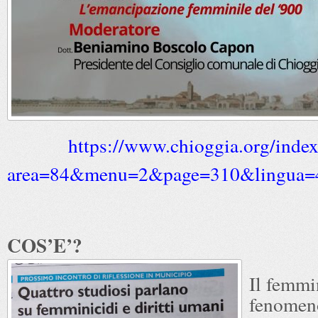
https://www.chioggia.org/inde
area=84&menu=2&page=310&lingua=4
COS’E’?
Il femmi
fenomen