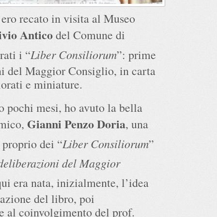
ero recato in visita al Museo
vio Antico
del Comune di
Liber Consiliorum
ati i “
”: prime
ni del Maggior Consiglio, in carta
orati e miniature.
 pochi mesi, ho avuto la bella
Gianni Penzo Doria
amico,
, una
Liber Consiliorum
 proprio dei “
”
deliberazioni del Maggior
qui era nata, inizialmente, l’idea
azione del libro, poi
e al coinvolgimento del prof.