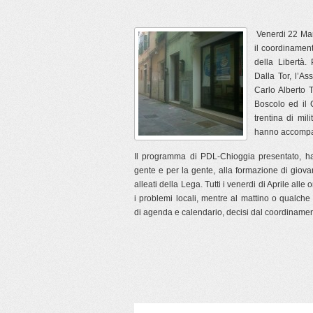
Venerdi 22 Marz
il coordinamen
della Libertà.
Dalla Tor, l’A
Carlo Alberto T
Boscolo ed il
trentina di mi
hanno accompag
Il programma di PDL-Chioggia presentato, ha s
gente e per la gente, alla formazione di giova
alleati della Lega. Tutti i venerdi di Aprile alle
i problemi locali, mentre al mattino o qualch
di agenda e calendario, decisi dal coordinamen