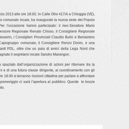
o 2013 alle ore 18.00, in Calle Olivi 417/A a Chioggia (VE),
to comunale locale, ha inaugurato la nuova sede del Popolo
 Per l’occasione hanno partecipato: il neo-Senatore Mario
ssessore Regionale Renato Chisso, il Consigliere Regionale
esserin, i Consiglieri Provinciali Claudio Bullo e Beniamino
 Capogruppo comunale, il Consigliere Renzo Donin, e una
litanti PDL, oltre che un paio di amici della Lega Nord che
nato il segretario locale Sandro Marangon.
paziato dall’organizzazione di azioni per ritornare tra la
ni e di una futura classe dirigente, al coordinamento con gli
 ore 18.00 si terranno riunioni cittadine per parlare e affrontare
e pomeriggio ci sarà l’apertura al pubblico. Queste le bozze
to.