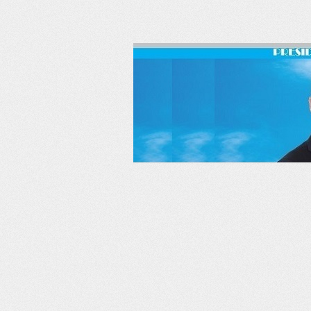
RSS
Twitter
Facebook
LinkedIn
YouTube