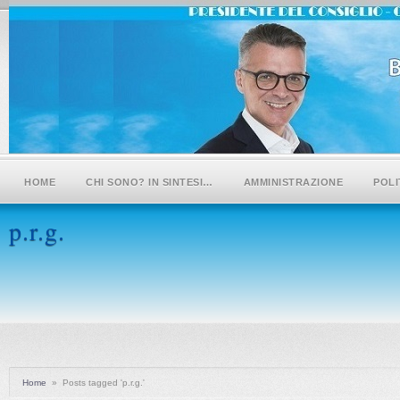
HOME
CHI SONO? IN SINTESI…
AMMINISTRAZIONE
POLI
p.r.g.
Home
»
Posts tagged 'p.r.g.'