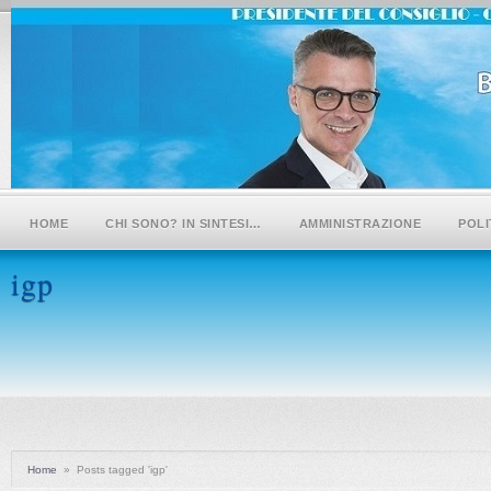
HOME
CHI SONO? IN SINTESI…
AMMINISTRAZIONE
POLI
igp
Home
»
Posts tagged 'igp'