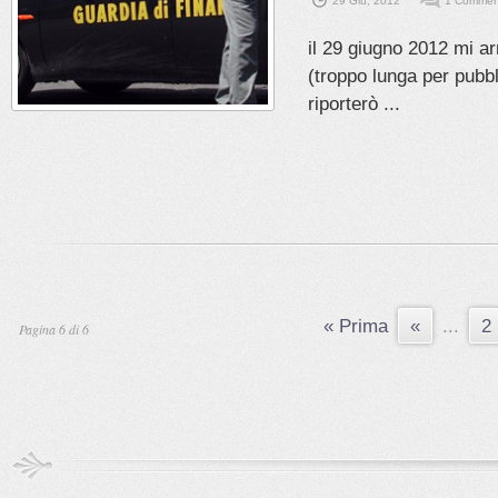
29 Giu, 2012
1 Comment
il 29 giugno 2012 mi ar
(troppo lunga per pubb
riporterò ...
« Prima
«
...
2
Pagina 6 di 6