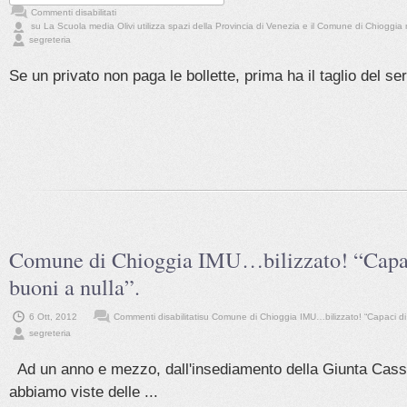
Commenti disabilitati
su La Scuola media Olivi utilizza spazi della Provincia di Venezia e il Comune di Chioggia
segreteria
Se un privato non paga le bollette, prima ha il taglio del serv
Comune di Chioggia IMU…bilizzato! “Capaci
buoni a nulla”.
6 Ott, 2012
Commenti disabilitati
su Comune di Chioggia IMU…bilizzato! “Capaci di t
segreteria
Ad un anno e mezzo, dall'insediamento della Giunta Ca
abbiamo viste delle ...