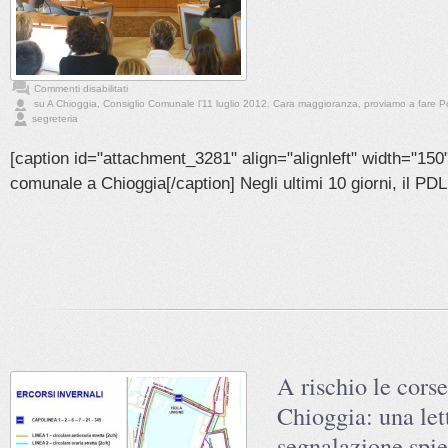
Commenti disabilitati
su A Chioggia, Consiglio Comunale l’11 luglio 2012. Cara maggioranza, proviamo a fare Po
segreteria
[caption id="attachment_3281" align="alignleft" width="150"
comunale a Chioggia[/caption] Negli ultimi 10 giorni, il PDL 
A rischio le cor
Chioggia: una let
segnalazione spie