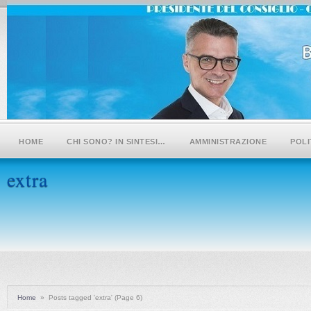
HOME
CHI SONO? IN SINTESI…
AMMINISTRAZIONE
POLI
extra
Home
»
Posts tagged 'extra'
(Page 6)