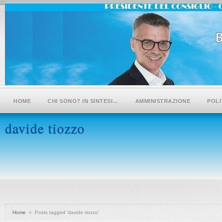
HOME
CHI SONO? IN SINTESI…
AMMINISTRAZIONE
POLI
davide tiozzo
Home
»
Posts tagged 'davide tiozzo'