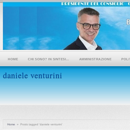
HOME
CHI SONO? IN SINTESI…
AMMINISTRAZIONE
POLI
daniele venturini
Home
»
Posts tagged 'daniele venturini'