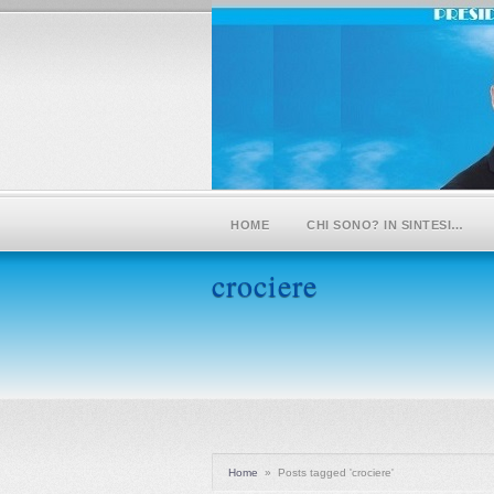
HOME
CHI SONO? IN SINTESI…
crociere
Home
»
Posts tagged 'crociere'