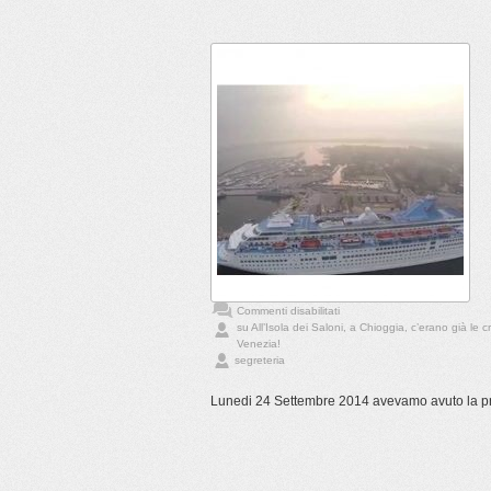
Commenti disabilitati
su All’Isola dei Saloni, a Chioggia, c’erano già le
Venezia!
segreteria
Lunedi 24 Settembre 2014 avevamo avuto la prim