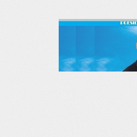
RSS
Twitter
Facebook
LinkedIn
YouTube