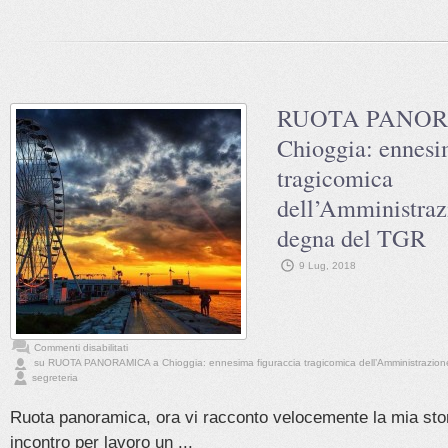
RUOTA PANOR
Chioggia: ennesi
tragicomica
dell’Amministrazi
degna del TGR
9 Lug, 2018
Commenti disabilitati
su RUOTA PANORAMICA a Chioggia: ennesima figuraccia tragicomica dell’Amministrazione
segreteria
Ruota panoramica, ora vi racconto velocemente la mia stori
incontro per lavoro un ...