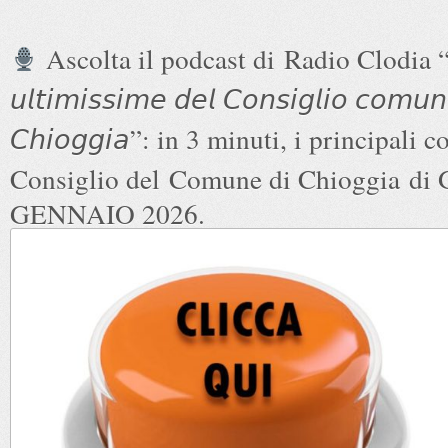
Ascolta il podcast di
Radio Clodia “
𝘶𝘭𝘵𝘪𝘮𝘪𝘴𝘴𝘪𝘮𝘦 𝘥𝘦𝘭 𝘊𝘰𝘯𝘴𝘪𝘨𝘭𝘪𝘰 𝘤𝘰𝘮𝘶𝘯
𝘊𝘩𝘪𝘰𝘨𝘨𝘪𝘢”
: in 3 minuti, i principali c
Consiglio del
Comune di Chioggia
di 
GENNAIO 2026.