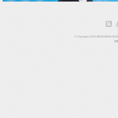
ook
LinkedIn
YouTube
© Copyright 2026 BENIAMINO BOSCO
In