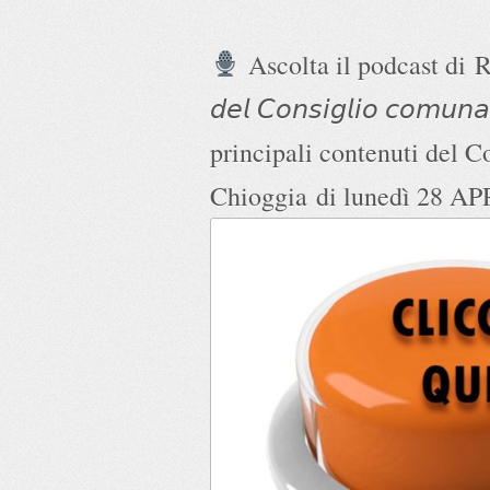
Ascolta il podcast di
R
𝘥𝘦𝘭 𝘊𝘰𝘯𝘴𝘪𝘨𝘭𝘪𝘰 𝘤𝘰𝘮𝘶𝘯𝘢
principali contenuti del C
Chioggia
di lunedì 28 A