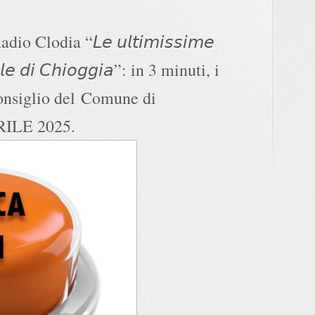
adio Clodia “𝘓𝘦 𝘶𝘭𝘵𝘪𝘮𝘪𝘴𝘴𝘪𝘮𝘦
𝘭𝘦 𝘥𝘪 𝘊𝘩𝘪𝘰𝘨𝘨𝘪𝘢”
: in 3 minuti, i
onsiglio del
Comune di
PRILE 2025.