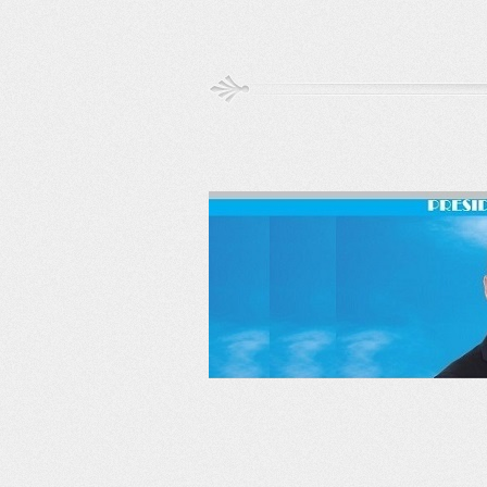
RSS
Twitter
Facebook
LinkedIn
YouTube