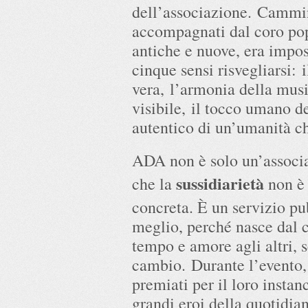
dell’associazione. Cammin
accompagnati dal coro po
antiche e nuove, era impos
cinque sensi risvegliarsi: 
vera, l’armonia della musi
visibile, il tocco umano d
autentico di un’umanità ch
ADA non è solo un’associa
sussidiarietà
che la
non è 
concreta. È un servizio p
meglio, perché nasce dal c
tempo e amore agli altri, 
cambio. Durante l’evento, 
premiati per il loro instan
grandi eroi della quotidia