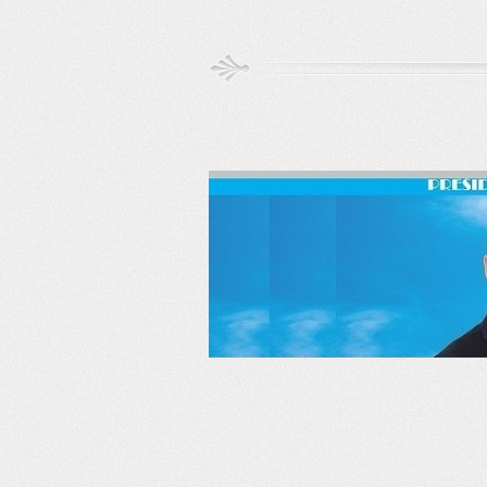
RSS
Twitter
Facebook
LinkedIn
YouTube