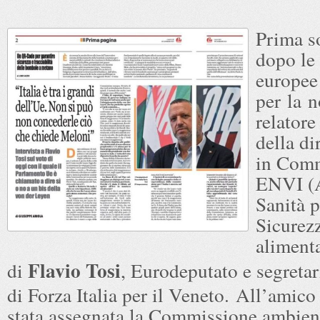
Prima s
dopo le 
europee
per la 
relatore
della di
in Com
ENVI (
Sanità p
Sicurez
alimenta
Flavio Tosi
di
, Eurodeputato e segretar
di Forza Italia per il Veneto. All’amico
stata assegnata la Commissione ambien