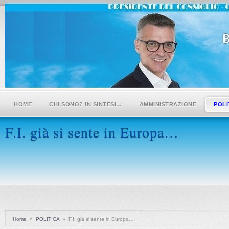
HOME
CHI SONO? IN SINTESI…
AMMINISTRAZIONE
POLI
F.I. già si sente in Europa…
Home
»
POLITICA
»
F.I. già si sente in Europa…