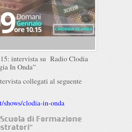
15: intervista su Radio Clodia
gia In Onda”
tervista collegati al seguente
t/shows/clodia-in-onda
𝕦𝕠𝕝𝕒 𝕕𝕚 𝔽𝕠𝕣𝕞𝕒𝕫𝕚𝕠𝕟𝕖
𝕥𝕣𝕒𝕥𝕠𝕣𝕚”