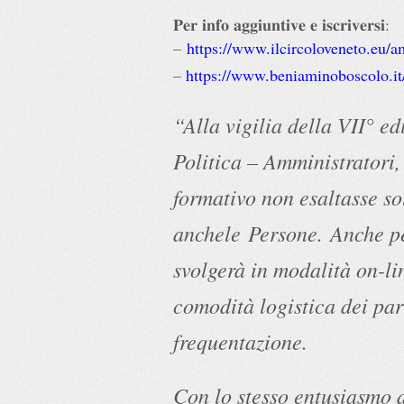
𝐏𝐞𝐫 𝐢𝐧𝐟𝐨 𝐚𝐠𝐠𝐢𝐮𝐧𝐭𝐢𝐯𝐞 𝐞 𝐢𝐬𝐜𝐫𝐢𝐯𝐞𝐫𝐬𝐢:
–
https://www.ilcircoloveneto.eu/a
–
https://www.beniaminoboscolo.it/
“Alla vigilia della VII° e
Politica – Amministratori,
formativo non esaltasse s
anchele
Persone.
Anche pe
svolgerà in modalità on-li
comodità logistica dei part
frequentazione.
Con lo stesso entusiasmo 