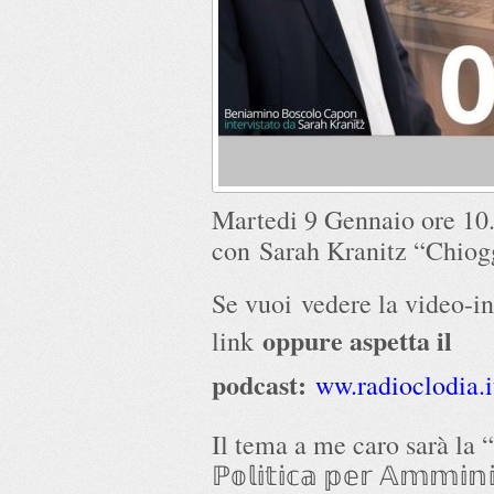
Martedi 9 Gennaio ore 10.
con Sarah Kranitz “Chiog
Se vuoi vedere la video-in
oppure aspetta il
link
podcast:
ww.radioclodia.i
Il tema a me caro sarà la “𝕊𝕔
ℙ𝕠𝕝𝕚𝕥𝕚𝕔𝕒 𝕡𝕖𝕣 𝔸𝕞𝕞𝕚𝕟𝕚