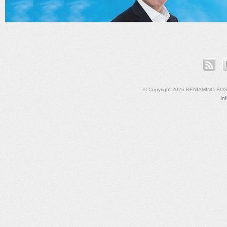
ook
LinkedIn
YouTube
© Copyright 2026 BENIAMINO BOSCO
In