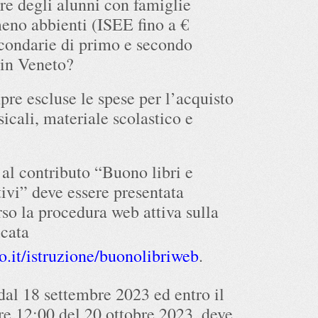
vore degli alunni con famiglie
meno abbienti (ISEE fino a €
econdarie di primo e secondo
i in Veneto?
pre escluse le spese per l’acquisto
icali, materiale scolastico e
al contributo “Buono libri e
tivi” deve essere presentata
so la procedura web attiva sulla
icata
o.it/istruzione/buonolibriweb
.
 dal 18 settembre 2023 ed entro il
re 12:00 del 20 ottobre 2023, deve