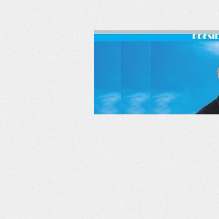
RSS
Twitter
Facebook
LinkedIn
YouTube