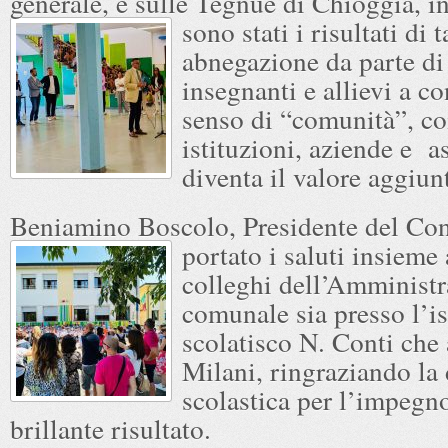
generale, e sulle Tegnue di Chioggia, in
sono stati i risultati
di t
abnegazione da parte di 
insegnanti e allievi a c
senso di “comunità”, c
istituzioni, aziende e a
diventa il valore aggiunt
Beniamino Boscolo, Presidente del Con
portato i saluti insieme
colleghi dell’Amminist
comunale sia presso l’is
scolatisco N. Conti che
Milani, ringraziando la 
scolastica per l’impegno
brillante risultato.