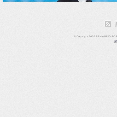
ook
LinkedIn
YouTube
© Copyright 2026 BENIAMINO BOSCO
In