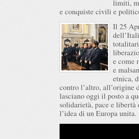
limiti, m
e conquiste civili e politic
Il 25 Ap
dell’Ital
totalitar
liberazio
e come m
e malsan
etnica, 
contro l’altro, all’origin
lasciano oggi il posto a q
solidarietà, pace e libert
l’idea di un Europa unita.