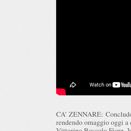
CA’ ZENNARE: Concludo 
rendendo omaggio oggi a q
Vittorino Boscolo Fiore, 