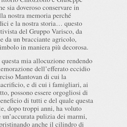
e sia doveroso conservare in
alla nostra memoria perché
dici e la nostra storia… questo
ttivista del Gruppo Varisco, da
 e da un bracciante agricolo,
 simbolo in maniera più decorosa.
esta mia allocuzione rendendo
morazione dell’efferato eccidio
rciso Mantovan di cui la
acrificio, e di cui i famigliari, ai
etto, possono essere orgogliosi di
eneficio di tutti e del quale questa
, dopo troppi anni, ha voluto
e un’accurata pulizia dei marmi,
ipristinando anche il cilindro di