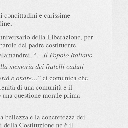
i concittadini e carissime
dine,
nniversario della Liberazione, per
 parole del padre costituente
Il Popolo Italiano
Calamandrei, “…
lla memoria dei fratelli caduti
ibertà e onore…
” ci comunica che
renità di una comunità e il
à è una questione morale prima
la bellezza e la concretezza dei
i della Costituzione ne è il