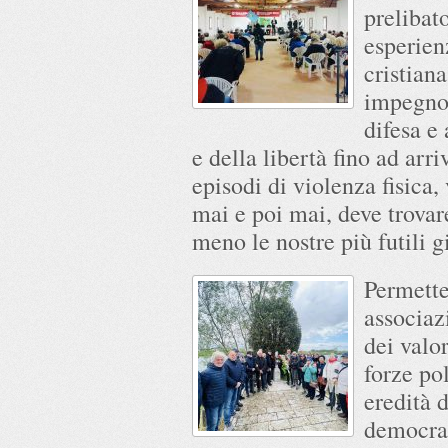
prelibato
esperien
cristian
impegno 
difesa e
e della libertà fino ad arri
episodi di violenza fisica,
mai e poi mai, deve trovare
meno le nostre più futili gi
Permette
associaz
dei valor
forze po
eredità d
democrazi