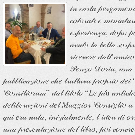
𝒾𝓃
𝒸𝒶𝓇𝓉𝒶 𝓅𝑒𝓇𝑔𝒶𝓂𝑒𝓃𝒶,
𝒸𝑜𝓁𝑜𝓇𝒶𝓉𝒾 𝑒 𝓂𝒾𝓃𝒾𝒶𝓉𝓊
𝑒𝓈𝓅𝑒𝓇𝒾𝑒𝓃𝓏𝒶, 𝒹𝑜𝓅𝑜 𝓅
𝒶𝓋𝓊𝓉𝑜 𝓁𝒶 𝒷𝑒𝓁𝓁𝒶 𝓈𝑜𝓇𝓅𝓇
𝓇𝒾𝒸𝑒𝓋𝑒𝓇𝑒 𝒹𝒶𝓁𝓁’𝒶𝓂𝒾𝒸
𝒫𝑒𝓃𝓏𝑜 𝒟𝑜𝓇𝒾𝒶, 𝓊𝓃𝒶
𝓅𝓊𝒷𝒷𝓁𝒾𝒸𝒶𝓏𝒾𝑜𝓃𝑒 𝒸𝒽𝑒 𝓉𝓇𝒶𝓉𝓉𝒶𝓋𝒶 𝓅𝓇𝑜𝓅𝓇𝒾𝑜 𝒹𝑒𝒾 
𝒞𝑜𝓃𝓈𝒾𝓁𝒾𝑜𝓇𝓊𝓂” 𝒹𝒶𝓁 𝓉𝒾𝓉𝑜𝓁𝑜 “𝐿𝑒 𝓅𝒾ù 𝒶𝓃𝓉𝒾𝒸𝒽
𝒹𝑒𝓁𝒾𝒷𝑒𝓇𝒶𝓏𝒾𝑜𝓃𝒾 𝒹𝑒𝓁 𝑀𝒶𝑔𝑔𝒾𝑜𝓇 𝒞𝑜𝓃𝓈𝒾𝑔𝓁𝒾𝑜 
𝓆𝓊𝒾 𝑒𝓇𝒶 𝓃𝒶𝓉𝒶, 𝒾𝓃𝒾𝓏𝒾𝒶𝓁𝓂𝑒𝓃𝓉𝑒, 𝓁’𝒾𝒹𝑒𝒶 𝒹𝒾 𝑜𝓇
𝓊𝓃𝒶 𝓅𝓇𝑒𝓈𝑒𝓃𝓉𝒶𝓏𝒾𝑜𝓃𝑒 𝒹𝑒𝓁 𝓁𝒾𝒷𝓇𝑜, 𝓅𝑜𝒾 𝒸𝑜𝓃𝒸𝓇𝑒