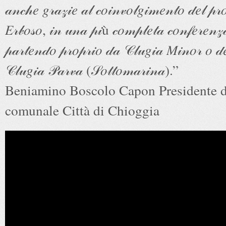
𝒶𝓃𝒸𝒽𝑒 𝑔𝓇𝒶𝓏𝒾𝑒 𝒶𝓁 𝒸𝑜𝒾𝓃𝓋𝑜𝓁𝑔𝒾𝓂𝑒𝓃𝓉𝑜 𝒹𝑒𝓁 𝓅
𝐸𝓇𝒷𝑜𝓈𝑜, 𝒾𝓃 𝓊𝓃𝒶 𝓅𝒾ù 𝒸𝑜𝓂𝓅𝓁𝑒𝓉𝒶 𝒸𝑜𝓃𝒻𝑒𝓇𝑒𝓃𝓏𝒶
𝓅𝒶𝓇𝓉𝑒𝓃𝒹𝑜 𝓅𝓇𝑜𝓅𝓇𝒾𝑜 𝒹𝒶 𝒞𝓁𝓊𝑔𝒾𝒶 𝑀𝒾𝓃𝑜𝓇 𝑜 𝒹
𝒞𝓁𝓊𝑔𝒾𝒶 𝒫𝒶𝓇𝓋𝒶 (𝒮𝑜𝓉𝓉𝑜𝓂𝒶𝓇𝒾𝓃𝒶).”
Beniamino Boscolo Capon Presidente d
comunale Città di Chioggia