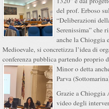
1320” e dal progett
del prof. Erboso su
“Deliberazioni dell
Serenissima” che r
anche la Chioggia 
Medioevale, si concretizza l’idea di or
conferenza pubblica partendo proprio 
Minor o detta anch
Parva (Sottomarina
Grazie a Chioggia A
video degli interven