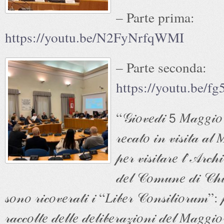
– Parte prima:
https://youtu.be/N2FyNrfqWMI
– Parte seconda:
https://youtu.be/
“𝒢𝒾𝑜𝓋𝑒𝒹𝒾 𝟧 𝑀𝒶𝑔𝑔𝒾𝑜
𝓇𝑒𝒸𝒶𝓉𝑜 𝒾𝓃 𝓋𝒾𝓈𝒾𝓉𝒶 𝒶𝓁 
𝓅𝑒𝓇 𝓋𝒾𝓈𝒾𝓉𝒶𝓇𝑒 𝓁’𝒜𝓇𝒸𝒽
𝒹𝑒𝓁 𝒞𝑜𝓂𝓊𝓃𝑒 𝒹𝒾 𝒞𝒽𝒾
𝓈𝑜𝓃𝑜 𝓇𝒾𝒸𝑜𝓋𝑒𝓇𝒶𝓉𝒾 𝒾 “𝐿𝒾𝒷𝑒𝓇 𝒞𝑜𝓃𝓈𝒾𝓁𝒾𝑜𝓇𝓊𝓂”: 
𝓇𝒶𝒸𝒸𝑜𝓁𝓉𝑒 𝒹𝑒𝓁𝓁𝑒 𝒹𝑒𝓁𝒾𝒷𝑒𝓇𝒶𝓏𝒾𝑜𝓃𝒾 𝒹𝑒𝓁 𝑀𝒶𝑔𝑔𝒾