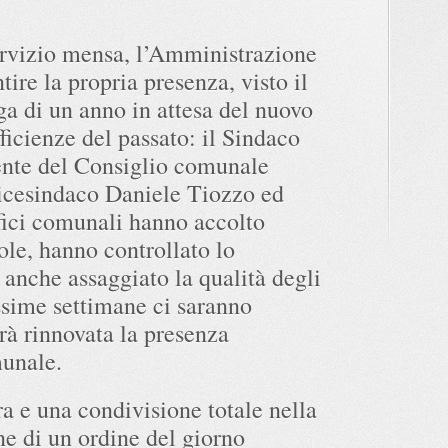
ervizio mensa, l’Amministrazione
ire la propria presenza, visto il
ga di un anno in attesa del nuovo
fficienze del passato: il Sindaco
ente del Consiglio comunale
icesindaco Daniele Tiozzo ed
ffici comunali hanno accolto
uole, hanno controllato lo
 anche assaggiato la qualità degli
ssime settimane ci saranno
rà rinnovata la presenza
unale.
a e una condivisione totale nella
ne di un ordine del giorno