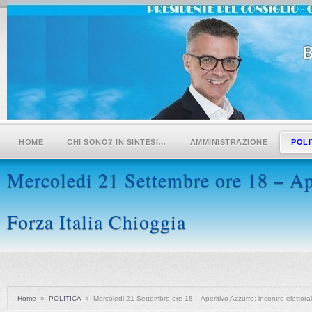
HOME
CHI SONO? IN SINTESI…
AMMINISTRAZIONE
POLI
Mercoledi 21 Settembre ore 18 – Ape
Forza Italia Chioggia
Home
»
POLITICA
»
Mercoledi 21 Settembre ore 18 – Aperitivo Azzurro: incontro elettoral