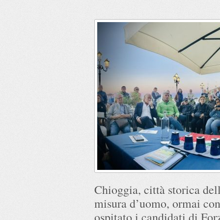
Chioggia, città storica del
misura d’uomo, ormai cono
ospitato i candidati di For