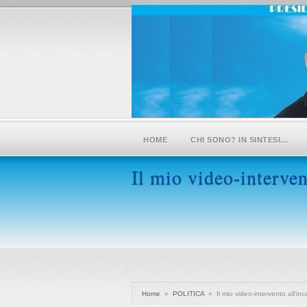
HOME
CHI SONO? IN SINTESI…
Il mio video-interven
Home
»
POLITICA
»
Il mio video-intervento all’in