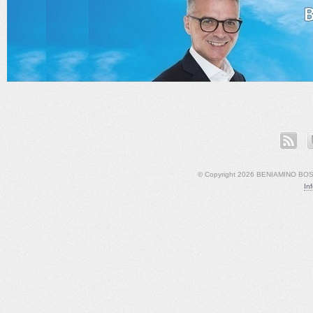
ook
LinkedIn
YouTube
© Copyright 2026 BENIAMINO BOSCO
In