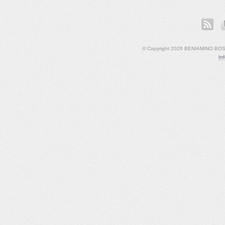
ook
LinkedIn
YouTube
© Copyright 2026 BENIAMINO BOSCO
In