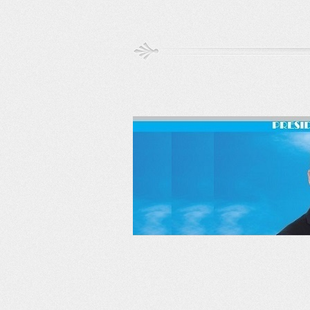
RSS
Twitter
Facebook
LinkedIn
YouTube