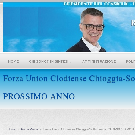
HOME
CHI SONO? IN SINTESI…
AMMINISTRAZIONE
POLI
Forza Union Clodiense Chioggia-
PROSSIMO ANNO
Home
»
Primo Piano
»
Forza Union Clodiense Chioggia-Sottomarina: CI RIPROVIAMO