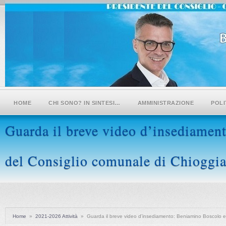
HOME
CHI SONO? IN SINTESI…
AMMINISTRAZIONE
POLI
Guarda il breve video d’insediamen
del Consiglio comunale di Chioggi
Home
»
2021-2026 Attività
»
Guarda il breve video d’insediamento: Beniamino Boscolo el