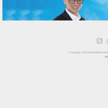
ook
LinkedIn
YouTube
© Copyright 2026 BENIAMINO BOSCO
In