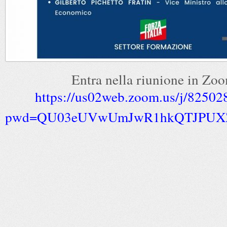
Entra nella riunione in Zo
https://us02web.zoom.us/j/8250
pwd=QU03eUVwUmJwR1hkQTJPUX