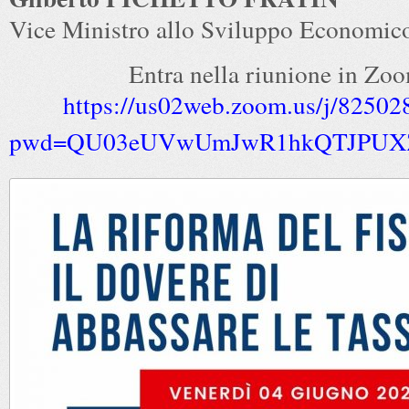
Vice Ministro allo Sviluppo Economic
Entra nella riunione in Zo
https://us02web.zoom.us/j/8250
pwd=QU03eUVwUmJwR1hkQTJPUX