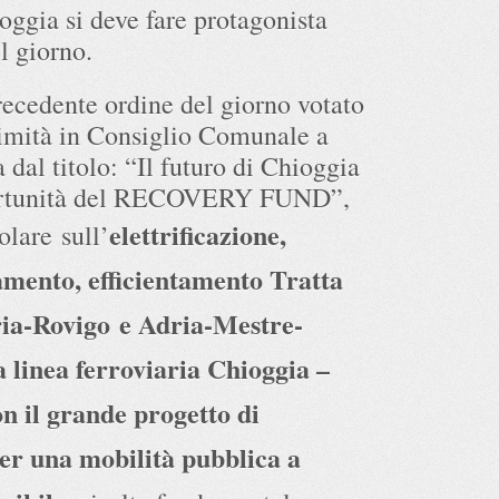
ggia si deve fare protagonista
l giorno.
recedente ordine del giorno votato
imità in Consiglio Comunale a
 dal titolo: “Il futuro di Chioggia
ortunità del RECOVERY FUND”,
elettrificazi
one,
olare sull’
amento, efficientamento Tratta
ria-Rovigo e Adria-Mestre-
a linea ferroviaria Chioggia –
on il grande progetto di
per una mobilità pubblica a