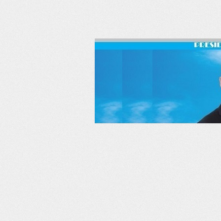
RSS
Twitter
Facebook
LinkedIn
YouTube