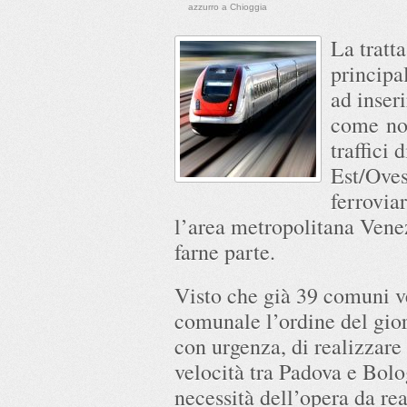
azzurro a Chioggia
La tratt
principal
ad inseri
come nod
traffici 
Est/Oves
ferrovia
l’area metropolitana Vene
farne parte.
Visto che già 39 comuni v
comunale l’ordine del gior
con urgenza, di realizzare 
velocità tra Padova e Bolo
necessità dell’opera da rea