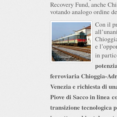
Recovery Fund, anche Chio
votando analogo ordine de
Con il p
all’unan
Chioggia
e l’opp
in partic
potenzi
ferroviaria Chioggia-Ad
Venezia e richiesta di un
Piove di Sacco in linea c
transizione tecnologica 