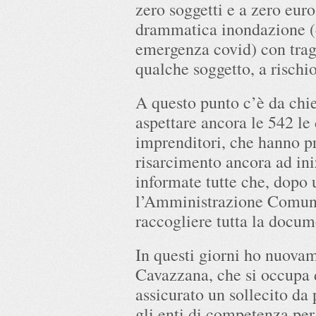
zero soggetti e a zero eur
drammatica inondazione (e
emergenza covid) con trag
qualche soggetto, a rischi
A questo punto c’è da chi
aspettare ancora le 542 le
imprenditori, che hanno p
risarcimento ancora ad ini
informate tutte che, dopo
l’Amministrazione Comunale
raccogliere tutta la docum
In questi giorni ho nuovam
Cavazzana, che si occupa d
assicurato un sollecito da
gli enti di competenza per 