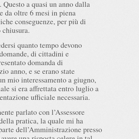
o. Questo a quasi un anno dalla
 da oltre 6 mesi in piena
iche conseguenze, per più di
o chiusura.
edersi quanto tempo devono
 domande, di cittadini e
resentato domanda di
zio anno, e se erano state
 un mio interessamento a giugno,
 si era affrettata entro luglio a
entazione ufficiale necessaria.
ente parlato con l’Assessore
ella pratica, la quale mi ha
 parte dell’Amministrazione presso
avere una risposta celere in tal