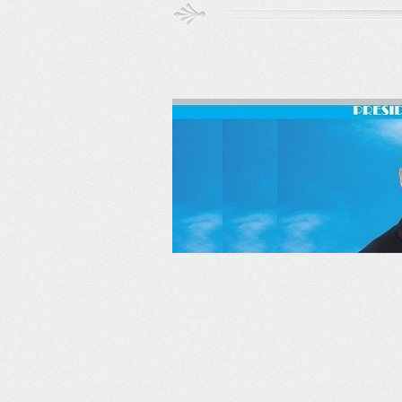
RSS
Twitter
Facebook
LinkedIn
YouTube