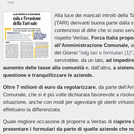
Italia
Alla luce dei mancati introiti della T
(TARI) derivanti buona parte dalla s
contenziosi di ditte che si sono servi
rispetto Veritas,
Forza Italia prop
all’Amministrazione Comunale,
at
del Giorno “
odg tari e formulari (1)
“
servirebbe, da un lato,
ad impedire
aumento delle tasse alla comunità
e, dall’altra,
a sistem
questione e tranquillizzare le aziende.
.
Oltre 7 milioni di euro da regolarizzare
, da parte dell’A
Comunale, che si è più volte dichiarata favorevole a risolv
situazione, anche con modi per agevolare gli utenti virtuo
effettuano la differenziata.
Quale migliore occasione di proporre a Veritas di
riaprire 
presentare i formulari da parte di quelle aziende che n