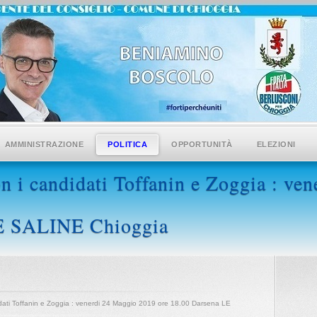
AMMINISTRAZIONE
POLITICA
OPPORTUNITÀ
ELEZIONI
n i candidati Toffanin e Zoggia : ve
LE SALINE Chioggia
idati Toffanin e Zoggia : venerdi 24 Maggio 2019 ore 18.00 Darsena LE