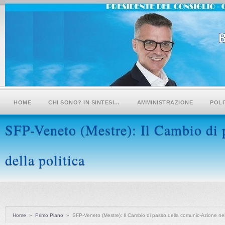
HOME
CHI SONO? IN SINTESI…
AMMINISTRAZIONE
POLI
SFP-Veneto (Mestre): Il Cambio di
della politica
Home
»
Primo Piano
»
SFP-Veneto (Mestre): Il Cambio di passo della comunic-Azione nel