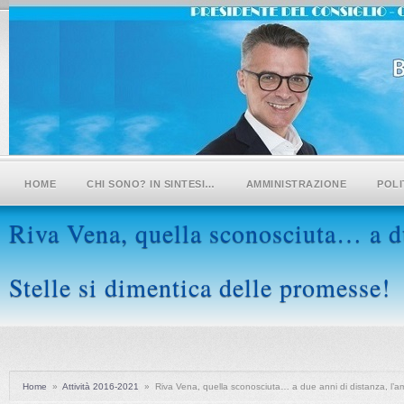
HOME
CHI SONO? IN SINTESI…
AMMINISTRAZIONE
POLI
Riva Vena, quella sconosciuta… a du
Stelle si dimentica delle promesse!
Home
»
Attività 2016-2021
»
Riva Vena, quella sconosciuta… a due anni di distanza, l’am