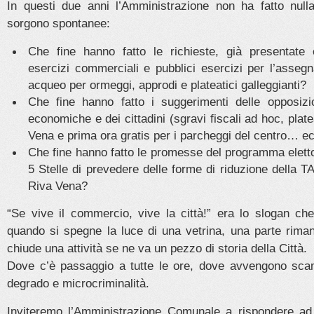
In questi due anni l’Amministrazione non ha fatto nul
sorgono spontanee:
Che fine hanno fatto le richieste, già presentate 
esercizi commerciali e pubblici esercizi per l’asseg
acqueo per ormeggi, approdi e plateatici galleggianti?
Che fine hanno fatto i suggerimenti delle opposizio
economiche e dei cittadini (sgravi fiscali ad hoc, platea
Vena e prima ora gratis per i parcheggi del centro… 
Che fine hanno fatto le promesse del programma elett
5 Stelle di prevedere delle forme di riduzione della
Riva Vena?
“Se vive il commercio, vive la città!” era lo slogan c
quando si spegne la luce di una vetrina, una parte rima
chiude una attività se ne va un pezzo di storia della Città.
Dove c’è passaggio a tutte le ore, dove avvengono scam
degrado e microcriminalità.
Inviteremo l’Amministrazione Comunale a rispondere ad