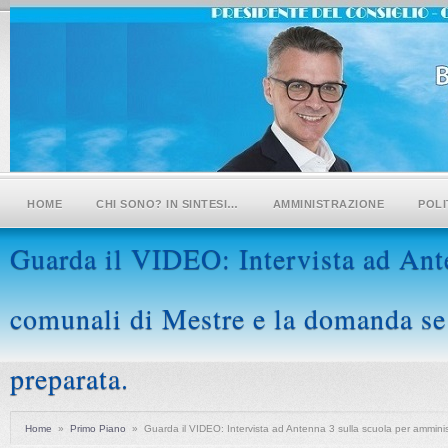
HOME
CHI SONO? IN SINTESI…
AMMINISTRAZIONE
POLI
Guarda il VIDEO: Intervista ad Ante
comunali di Mestre e la domanda se l
preparata.
Home
»
Primo Piano
»
Guarda il VIDEO: Intervista ad Antenna 3 sulla scuola per amminist