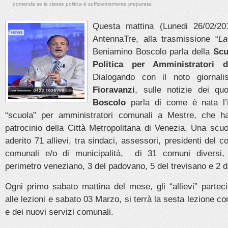
domanda se la classe politica è sufficientemente preparata.
Questa mattina (Lunedi 26/02/20
AntennaTre, alla trasmissione “
La
Beniamino Boscolo parla della
Scu
Politica per Amministratori d
Dialogando con il noto giornali
Fioravanzi
, sulle notizie dei quo
Boscolo
parla di come è nata l’
“scuola” per amministratori comunali a Mestre, che ha
patrocinio della Città Metropolitana di Venezia. Una scu
aderito 71 allievi, tra sindaci, assessori, presidenti del co
comunali e/o di municipalità, di 31 comuni diversi, 
perimetro veneziano, 3 del padovano, 5 del trevisano e 2 da
Ogni primo sabato mattina del mese, gli “allievi” parte
alle lezioni e sabato 03 Marzo, si terrà la sesta lezione co
e dei nuovi servizi comunali.