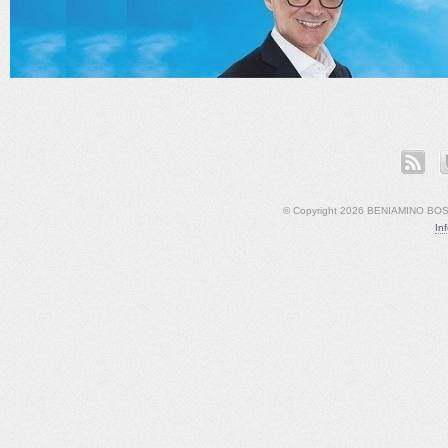
ook
LinkedIn
YouTube
© Copyright 2026 BENIAMINO BOSCO
In