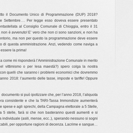
atto il Documento Unico di Programmazione (DUP) 2018?
ne Settembre…. Per legge esso doveva essere presentato
entastellata al Consiglio Comunale di Chioggia, entro il 31
 non è avvenuto! E’ vero che non ci sono sanzioni, e non ha
entorio, ma non per questo la programmazione deve essere
ero di questa amministrazione. Anzi, vedendo come naviga a
 essere la prima!
da come mi risponderà l’Amministrazione Comunale in merito
el vittimismo o per lesa maestà?) spero colga la nostra
à con quelli che saranno i problemi economici che dovremmo
, anno 2018: l’aumento delle tasse, imposte e tariffe! Oppure
 documento si può ipotizzare che, per l’anno 2018, l’aliquota
era consistente e che la TARI-Tassa Immondizie aumenterà
alle spese e agli sprechi, della Campagna elettorale a 5 Stelle,
 5 stelle, farà si che non basteranno questi aumenti e si
individuale (asili, mense, ecc..), sperando nessuno si sogni
ficabili, per opportune ragioni di decenza. Lacrime e sangue…