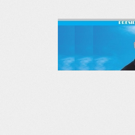
RSS
Twitter
Facebook
LinkedIn
YouTube