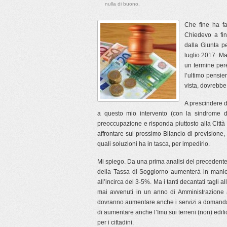
nulla di buono.
Che fine ha f
Chiedevo a fi
dalla Giunta p
luglio 2017. Ma
un termine per
l’ultimo pensi
vista, dovrebbe
A prescindere 
a questo mio intervento (con la sindrome d
preoccupazione e risponda piuttosto alla Citt
affrontare sul prossimo Bilancio di previsione
quali soluzioni ha in tasca, per impedirlo.
Mi spiego. Da una prima analisi del precedente
della Tassa di Soggiorno aumenterà in mani
all’incirca del 3-5%. Ma i tanti decantati tagli 
mai avvenuti in un anno di Amministrazione a
dovranno aumentare anche i servizi a domanda 
di aumentare anche l’Imu sui terreni (non) edi
per i cittadini.