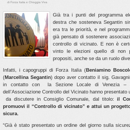
di Forza Italia e Chioggia Viva
Già tra i punti del programma ele
destra che sosteneva Segantin si
era tra le priorità, e nel program
già pensato di sostenere associazion
controllo di vicinato. E non è cer
vinto le elezioni quello di non 
propositi, anche se da un ruolo dive
Infatti, i capogruppi di Forza Italia (
Beniamino Boscol
(
Marcellina Segantin
) dopo aver contatto il sig. Gavagn
in contatto con la Sezione Locale di Venezia – 
dell’Associazione Controllo del Vicinato hanno presentato u
da discutere in Consiglio Comunale, dal titolo:
il C
promuovi il “Controllo di vicinato” e attui un progett
sicura.
“Già è stato presentato un ordine del giorno sulla sicurez