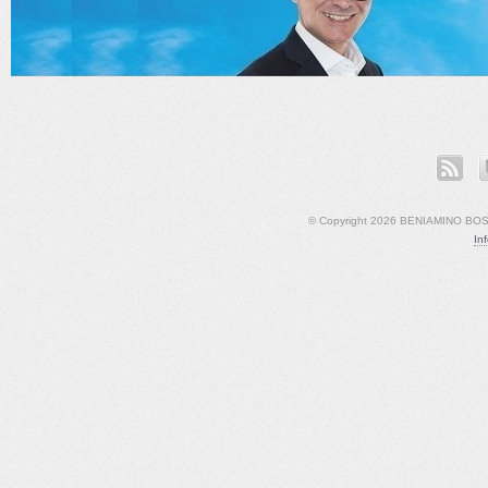
ook
LinkedIn
YouTube
© Copyright 2026 BENIAMINO BOSCO
In