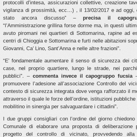
protocolli d’intesa, assicurazioni collettive, creazione ta
vigilanza di prossimità, ecc…) , il 13/02/2017 e ad oggi
stato ancora discusso” –
precisa il capogr
“l’Amministrazione grillina forse dorme ma, in questi ulti
avuto piromani nei quartieri di Sottomarina, rapine ad e
centri di Chioggia e Sottomarina e furti nelle abitazioni so
Giovanni, Ca’ Lino, Sant’Anna e nelle altre frazioni”.
“E’ fondamentale aumentare il senso di sicurezza dei citt
case, nel proprio quartiere, lungo le strade, nei parchi
pubblici”. –
commenta invece il capogruppo fucsia
–
promuovere l’adesione all’associazione Controllo del vic
contesto di sicurezza integrata dove venga rafforzato il mo
attraverso il quale le forze dell’ordine, istituzioni pubbliche 
mobilitino in sinergia per salvaguardare i cittadini”.
I due gruppi consigliari con l’ordine del giorno chiedono
Comunale di elaborare una proposta di deliberazione p
progetto del controllo di vicinato, provvedendo alla 