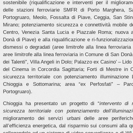
sostenibile (riqualificazione e interventi per il miglioram
delle stazioni ferroviarie SMFR di Porto Marghera, 
Portogruaro, Meolo, Fossalta di Piave, Ceggia, San Stin
Mirano; potenziamento sicurezza e connettività mobile de
Centro, Venezia Santa Lucia e Piazzale Roma; nuova a
Donà di Piave) e alla riqualificazione e ri-funzionalizzazio
dismessi o degradati (aree limitrofe alla linea ferroviaria 
aree limitrofe alla linea ferroviaria in Comune di San Donà
dei Talenti”, Villa Angeli in Dolo; Palazzo ex Casino’ – Lid
del Cinema in Corcordia Sagittaria; Forti di Mestre in
sicurezza territoriale con potenziamento illuminazion
Chioggia e Sottomarina; area “ex Perfosfati” – Par
Portogruaro).
Chioggia ha presentato un progetto di “
intervento di 
sicurezza territoriale con potenziamento dell’illumina
miglioramento dei servizi urbani delle aree periferiche
all’efficienza energetica, dal risparmio sui consumi alla qu